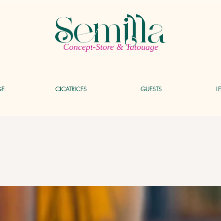
Semilla
Concept-Store & Tatouage
GE
CICATRICES
GUESTS
L