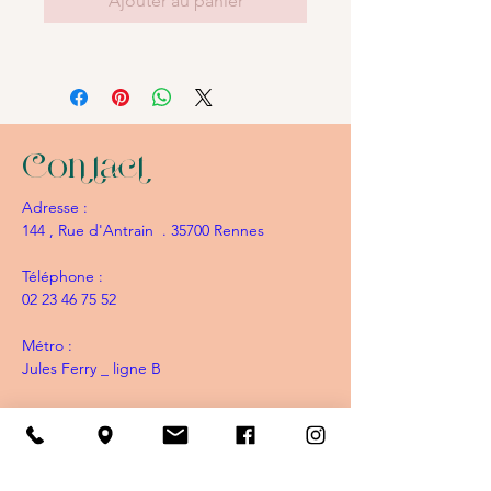
Ajouter au panier
Contact
Adresse :
144 , Rue d'Antrain . 35700 Rennes
Téléphone :
02 23 46 75 52
Métro :
Jules Ferry _ ligne B
Les Artistes
Lydia - Madame L Tattoo