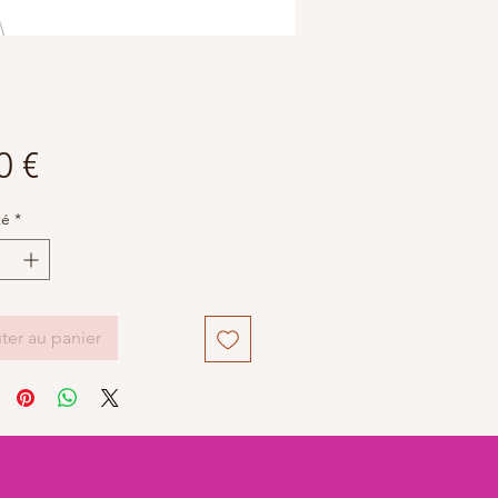
Prix
0 €
té
*
ter au panier