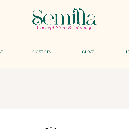
Semilla
Concept-Store & Tatouage
GE
CICATRICES
GUESTS
L