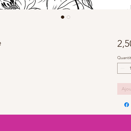
e
2,5
Quanti
Ajou