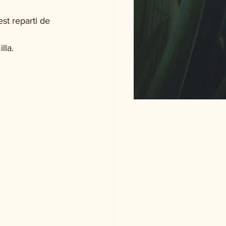
st reparti de 
lla. 