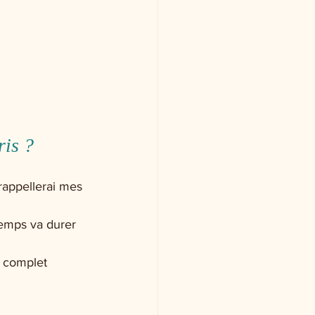
ris ?
rappellerai mes 
emps va durer 
t complet 