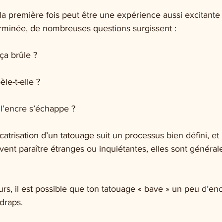
 la première fois peut être une expérience aussi excitante
erminée, de nombreuses questions surgissent : 
ça brûle ? 
le-t-elle ? 
 l’encre s’échappe ? 
icatrisation d’un tatouage suit un processus bien défini, e
ent paraître étranges ou inquiétantes, elles sont général
urs
,
 il est possible que ton tatouage « bave » un peu d’enc
draps.