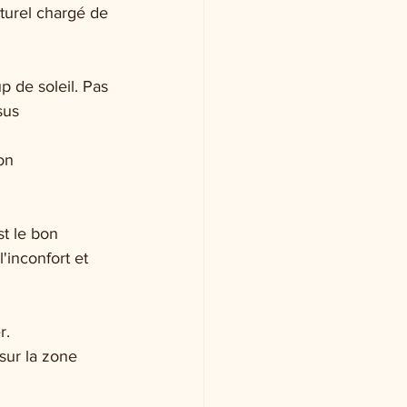
turel chargé de 
p de soleil. Pas 
sus 
on 
t le bon 
inconfort et 
r.
sur la zone 