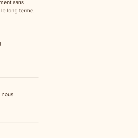
ement sans 
 le long terme.
l
à nous 