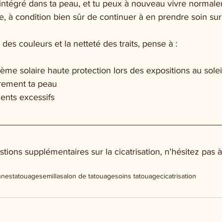
 intégré dans ta peau, et tu peux à nouveau vivre normal
re, à condition bien sûr de continuer à en prendre soin sur
 des couleurs et la netteté des traits, pense à :
ème solaire haute protection lors des expositions au solei
èrement ta peau
ments excessifs
tions supplémentaires sur la cicatrisation, n'hésitez pas 
nnes
tatouage
semilla
salon de tatouage
soins tatouage
cicatrisation