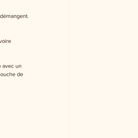
s démangent. 
voire 
e avec un 
 couche de 