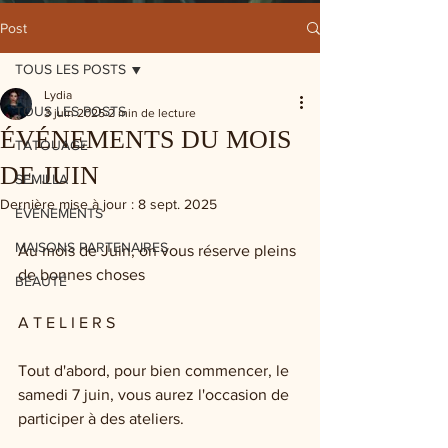
Post
TOUS LES POSTS
Lydia
TOUS LES POSTS
3 juin 2025
2 min de lecture
ÉVÉNEMENTS DU MOIS
TATOUAGE
DE JUIN
SEMILLA
Dernière mise à jour :
8 sept. 2025
ÉVÉNEMENTS
MAISONS PARTENAIRES
Au mois de Juin, on vous réserve pleins 
de bonnes choses
BEAUTÉ
A T E L I E R S 
Tout d'abord, pour bien commencer, le 
samedi 7 juin, vous aurez l'occasion de 
participer à des ateliers. 