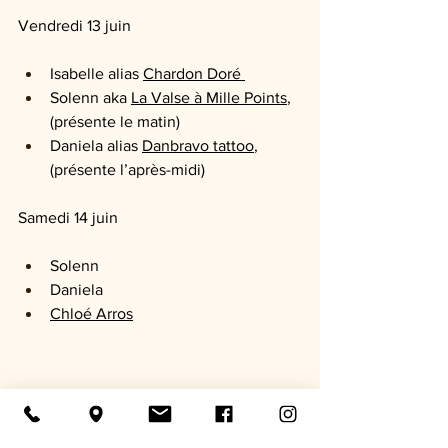
Vendredi 13 juin
Isabelle alias 
Chardon Doré 
Solenn aka 
La Valse à Mille Points
, 
(présente le matin)
Daniela alias 
Danbravo tattoo
, 
(présente l’après-midi)
Samedi 14 juin
Solenn
Daniela
Chloé Arros
On vous attend nombreux pour chaque 
événement, pour passer un agréable 